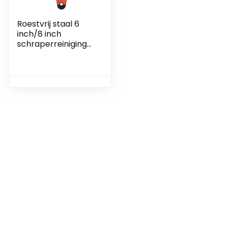
Roestvrij staal 6
inch/8 inch
schraperreinigings
gereedschap
Geschikt voor
huishoudelijke
reiniging van droge
muurverf(8英寸)