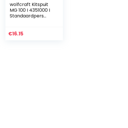
wolfcraft Kitspuit
MG 100 I 4351000 I
Standaardpers
voor hobby en
doe-het-zelf
€
16.15