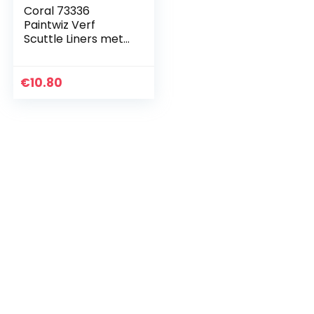
Coral 73336
Paintwiz Verf
Scuttle Liners met
Coreflex 15 Liter 8
Stuk Pack Snel
Gemakkelijk
€
10.80
Reinigen