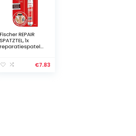
Fischer REPAIR
SPATZTEL, 1x
reparatiespatelb
uis, 70 ml, vult
gaten, repareert
scheuren, hardt
€
7.83
snel uit – zonder
gereedschap –
assortiment
545948