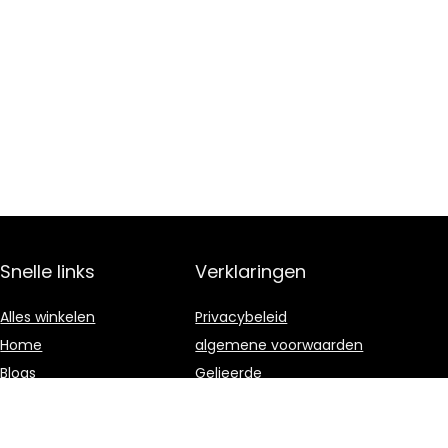
Snelle links
Verklaringen
Alles winkelen
Privacybeleid
Home
algemene voorwaarden
Blogs
Gelieerde
openbaarmaking
Onze webshops
Adverteren