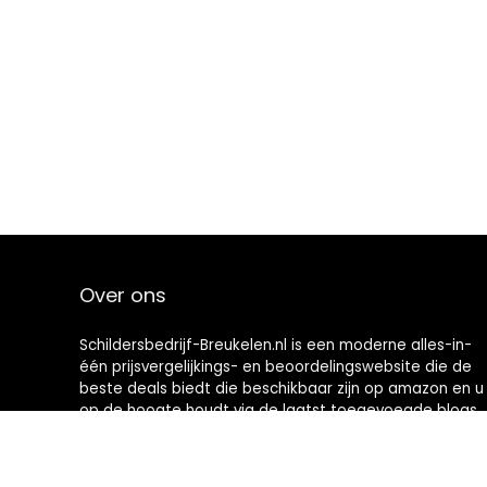
Over ons
Schildersbedrijf-Breukelen.nl is een moderne alles-in-
één prijsvergelijkings- en beoordelingswebsite die de
beste deals biedt die beschikbaar zijn op amazon en u
op de hoogte houdt via de laatst toegevoegde blogs.
Alle afbeeldingen zijn auteursrechtelijk beschermd
door hun respectievelijke eigenaren. Alle geciteerde
inhoud is afgeleid van hun respectievelijke bronnen.