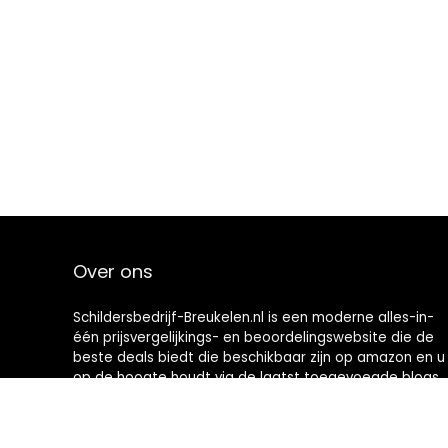
Over ons
Schildersbedrijf-Breukelen.nl is een moderne alles-in-
één prijsvergelijkings- en beoordelingswebsite die de
beste deals biedt die beschikbaar zijn op amazon en u
op de hoogte houdt via de laatst toegevoegde blogs.
Alle afbeeldingen zijn auteursrechtelijk beschermd
door hun respectievelijke eigenaren. Alle geciteerde
inhoud is afgeleid van hun respectievelijke bronnen.