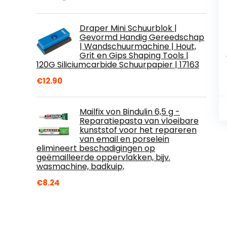
Draper Mini Schuurblok |
Gevormd Handig Gereedschap
| Wandschuurmachine | Hout,
Grit en Gips Shaping Tools |
120G Siliciumcarbide Schuurpapier | 17163
€
12.90
Mailfix von Bindulin 6,5 g -
Reparatiepasta van vloeibare
kunststof voor het repareren
van email en porselein
elimineert beschadigingen op
geëmailleerde oppervlakken, bijv.
wasmachine, badkuip,
€
8.24