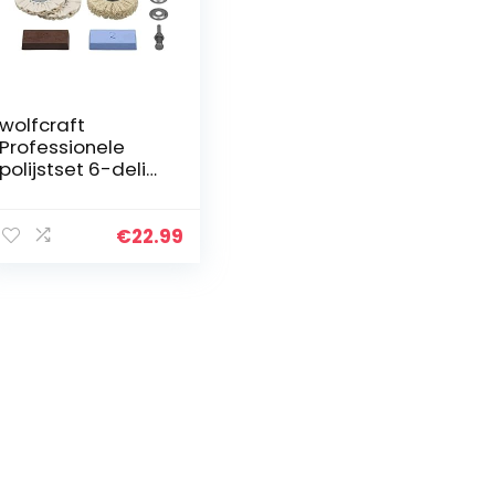
wolfcraft
Professionele
polijstset 6-delig
I 2179000
€
22.99