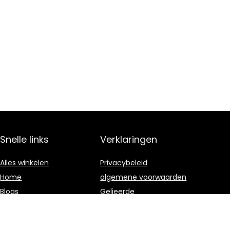
Snelle links
Verklaringen
Alles winkelen
Privacybeleid
Home
algemene voorwaarden
Blogs
Gelieerde
openbaarmaking
Onze webshops
Adverteren