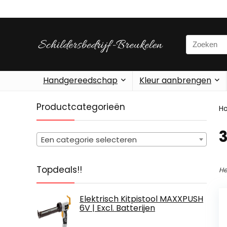
Search
for:
Handgereedschap
Kleur aanbrengen
Productcategorieën
H
‎
Een categorie selecteren
Topdeals!!
He
Elektrisch Kitpistool MAXXPUSH
6V | Excl. Batterijen