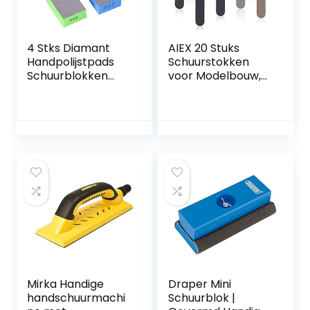
4 Stks Diamant
AIEX 20 Stuks
Handpolijstpads
Schuurstokken
Schuurblokken
voor Modelbouw,
Diamant
Assorti
Handschuurpads
Polijststokken
voor Schuren,
Sanding Sticks
Slijpen, Polijsten en
voor Nagelkunst
Scherpe Randen
Plastic Modellen
60# 100# 200#
Metaal
400# Grit
Houtbewerking
Sieraden Maken
Ambachten (10
Verschillende
Korrels)
Mirka Handige
Draper Mini
handschuurmachi
Schuurblok |