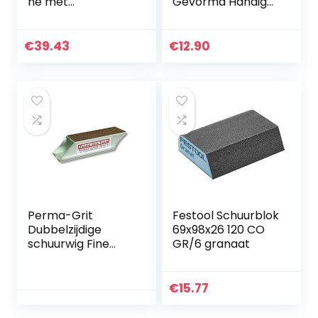
ne met
Gevormd Handig
klittenband en
Gereedschap |
afzuiging voor
Wandschuurmachi
80x230mm
ne | Hout, Grit en
€
39.43
€
12.90
schuurstroken,
Gips Shaping Tools
schuurblok voor
| 120G
het schuren van
Siliciumcarbide
plamuur, gips,
Schuurpapier |
hout, stofvrij
17163
schuren, 8391200111
Perma-Grit
Festool Schuurblok
Dubbelzijdige
69x98x26 120 CO
schuurwig Fine
GR/6 granaat
Grit/Grof Grit
€
15.77