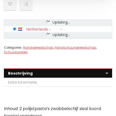
Updating...
Netherlands
-
Updating...
Categories:
Handgereedschap
,
Handschuurgereedschap
,
Schuurborstels
Beschrijving
Extra informatie
Inhoud: 2 polijstpasta’s zwabbelschijf sisal koord
borstel spandoorn