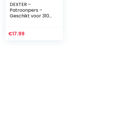
DEXTER –
Patroonpers –
Geschikt voor 310
ml cartridges –
Cartridge-pistool –
Siliconen spuit –
€
17.99
Siliconenpistool –
Siliconenpistool