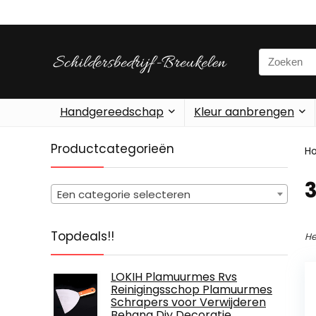
Search
for:
Handgereedschap
Kleur aanbrengen
Productcategorieën
H
‎
Een categorie selecteren
Topdeals!!
He
LOKIH Plamuurmes Rvs
Reinigingsschop Plamuurmes
Schrapers voor Verwijderen
Behang Diy Decoratie