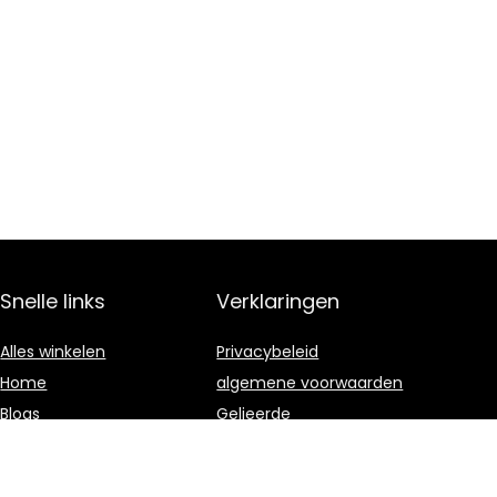
Snelle links
Verklaringen
Alles winkelen
Privacybeleid
Home
algemene voorwaarden
Blogs
Gelieerde
openbaarmaking
Onze webshops
Adverteren