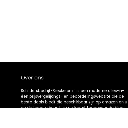
Over ons
Schildersbedrijf-Breukelen.nl is een moderne alles-in-
één prijsvergelijkings- en beoordelingswebsite die de
beste deals biedt die beschikbaar zijn op amazon en u
op de hoogte houdt via de laatst toegevoegde blogs.
Alle afbeeldingen zijn auteursrechtelijk beschermd
door hun respectievelijke eigenaren. Alle geciteerde
inhoud is afgeleid van hun respectievelijke bronnen.