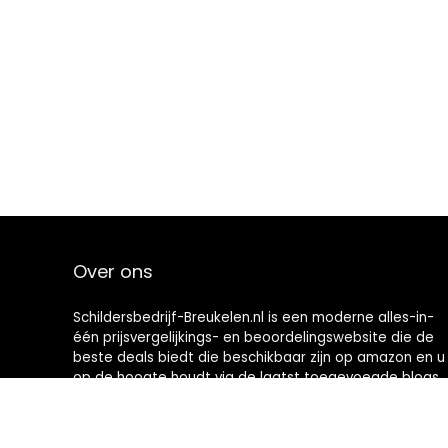
Over ons
Schildersbedrijf-Breukelen.nl is een moderne alles-in-
één prijsvergelijkings- en beoordelingswebsite die de
beste deals biedt die beschikbaar zijn op amazon en u
op de hoogte houdt via de laatst toegevoegde blogs.
Alle afbeeldingen zijn auteursrechtelijk beschermd
door hun respectievelijke eigenaren. Alle geciteerde
inhoud is afgeleid van hun respectievelijke bronnen.