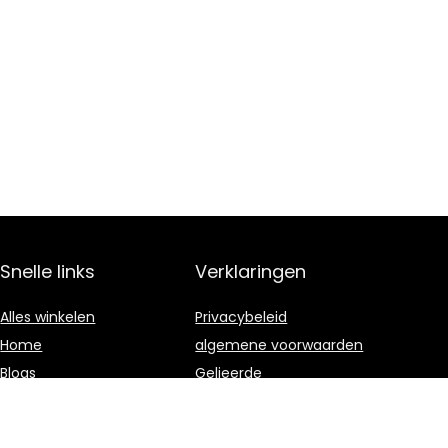
Snelle links
Verklaringen
Alles winkelen
Privacybeleid
Home
algemene voorwaarden
Blogs
Gelieerde
openbaarmaking
Onze webshops
Adverteren