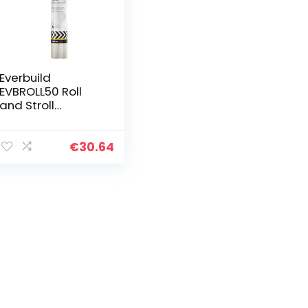
Everbuild
EVBROLL50 Roll
and Stroll
Tapijtbeschermer
, zelfklevende
tapijtbeschermer,
€
30.64
helder, 600 mm x
50 m