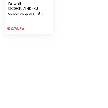
Dewalt
DCGG571NK-XJ
accu-vetpers, 18 V
(basisv.),Meerkleuri
g
€
278.75