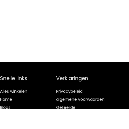
Snelle links
Verklaringen
Alles winkelen
Privacybeleid
Home
algemene voorwaarden
Blogs
Gelieerde
openbaarmaking
Onze webshops
Adverteren