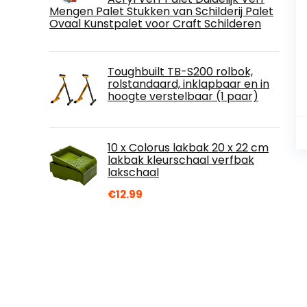
Mengen Palet Stukken van Schilderij Palet
Ovaal Kunstpalet voor Craft Schilderen
Toughbuilt TB-S200 rolbok,
rolstandaard, inklapbaar en in
hoogte verstelbaar (1 paar)
10 x Colorus lakbak 20 x 22 cm
lakbak kleurschaal verfbak
lakschaal
€
12.99