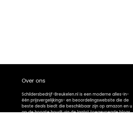
Over ons
Schildersbedrijf-Breukelen.nl is een moderne alles-in-
één prijsvergelijkings- en beoordelingswebsite die de
beste deals biedt die beschikbaar zijn op amazon en u
op de hoogte houdt via de laatst toegevoegde blogs.
Alle afbeeldingen zijn auteursrechtelijk beschermd
door hun respectievelijke eigenaren. Alle geciteerde
inhoud is afgeleid van hun respectievelijke bronnen.