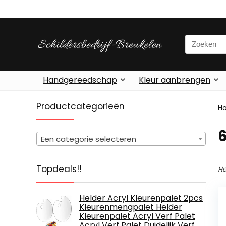
Search
for:
Handgereedschap
Kleur aanbrengen
Productcategorieën
H
‎
Een categorie selecteren
Topdeals!!
He
Helder Acryl Kleurenpalet 2pcs
Kleurenmengpalet Helder
Kleurenpalet Acryl Verf Palet
Acryl Verf Palet Duidelijk Verf