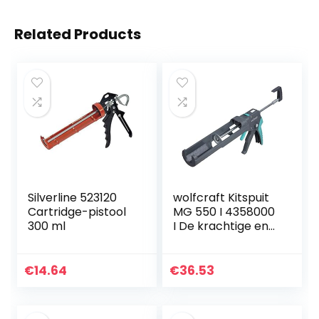
Related Products
Silverline 523120
wolfcraft Kitspuit
Cartridge-pistool
MG 550 I 4358000
300 ml
I De krachtige en
veelzijdige pers
€
14.64
€
36.53