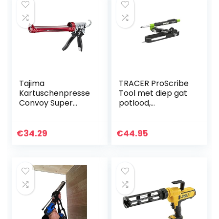
Tajima
TRACER ProScribe
Kartuschenpresse
Tool met diep gat
Convoy Super
potlood,
CNV100SP12
loodhouder en
draagtas (doe-
het-zelf,
€
34.29
€
44.95
houtbewerking en
timmerwerk
Multifunctioneel
Scribe Tool)