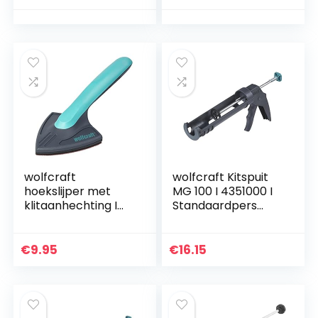
wolfcraft
wolfcraft Kitspuit
hoekslijper met
MG 100 I 4351000 I
klitaanhechting I
Standaardpers
5884000
voor hobby en
doe-het-zelf
€
9.95
€
16.15