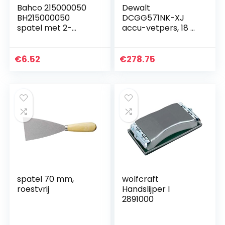
Bahco 215000050
Dewalt
BH215000050
DCGG571NK-XJ
spatel met 2-
accu-vetpers, 18 V
componentengree
(basisv.),Meerkleuri
p 50mm
g
€
6.52
€
278.75
spatel 70 mm,
wolfcraft
roestvrij
Handslijper I
2891000