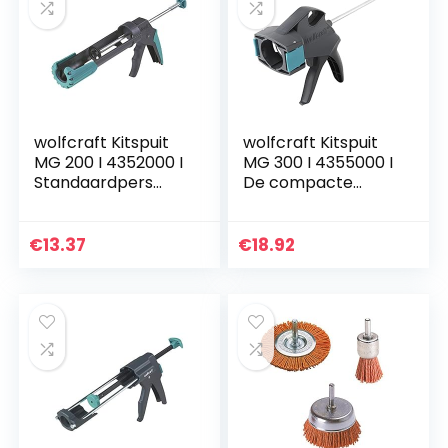
wolfcraft Kitspuit
wolfcraft Kitspuit
MG 200 I 4352000 I
MG 300 I 4355000 I
Standaardpers
De compacte
met comfortabele
standaard kitspuit
extra´s
€
13.37
€
18.92