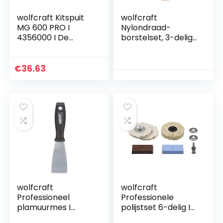
wolfcraft Kitspuit
wolfcraft
MG 600 PRO I
Nylondraad-
4356000 I De
borstelset, 3-delig,
professionele pers
agressief I 2741000
voor maximale
krachtoverbrengin
€
36.63
g – met 280 kg
uitpersdruk zelfs
geschikt voor zeer
dik vloeibare
materialen – Made
in Europe
wolfcraft
wolfcraft
Professioneel
Professionele
plamuurmes I
polijstset 6-delig I
4051000 I Voor het
2179000