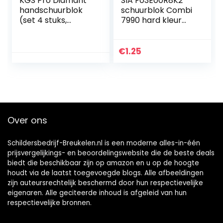
KGS Pro Diamant
SIA F03E00R8K2
handschuurblok
schuurblok Combi
(set 4 stuks,
7990 hard kleur
Combinatie set
oranje/medium 98
(400, 500, 1500,
x 69 x 26 mm
3000))
€
1.25
Over ons
Schildersbedrijf-Breukelen.nl is een moderne alles-in-één
prijsvergelijkings- en beoordelingswebsite die de beste deals
biedt die beschikbaar zijn op amazon en u op de hoogte
houdt via de laatst toegevoegde blogs. Alle afbeeldingen
zijn auteursrechtelijk beschermd door hun respectievelijke
eigenaren. Alle geciteerde inhoud is afgeleid van hun
respectievelijke bronnen.