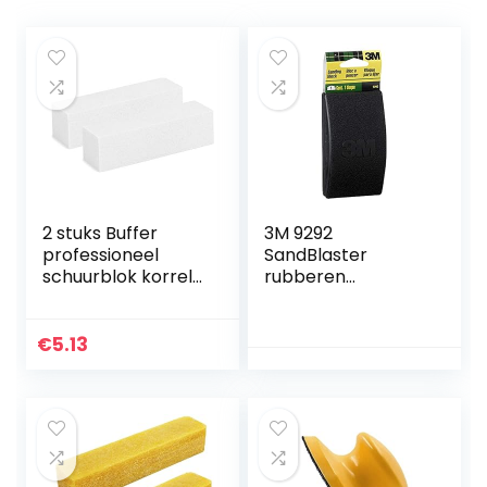
2 stuks Buffer
3M 9292
professioneel
SandBlaster
schuurblok korrel
rubberen
100 (wit)
schuurblok voor
schuurpapiervelle
n, 70 mm x 125
€
5.13
mm, 1 blok