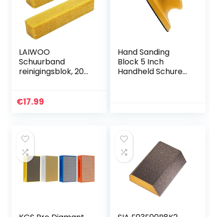
LAIWOO
Hand Sanding
Schuurband
Block 5 Inch
reinigingsblok, 200
Handheld Schuren
x 40 x 40 mm
Houder met Hook
schuurpapier
& Loop Block Pad
reinigingsblok
voor houten
€
17.99
schuurpapier
meubelen Drywall
reiniger
Car
reinigingsstift voor
schuurschijven