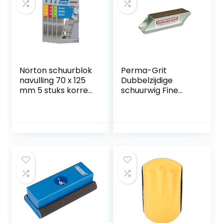
DerOS
schuurschijven
klittenband
Norton schuurblok
Perma-Grit
navulling 70 x 125
Dubbelzijdige
mm 5 stuks korrel
schuurwig Fine
180 zelfklevend
Grit/Grof Grit