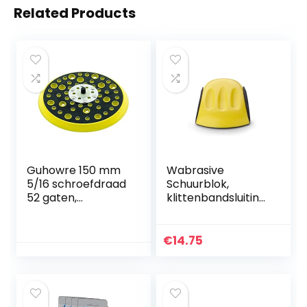
Related Products
Guhowre 150 mm
Wabrasive
5/16 schroefdraad
Schuurblok,
52 gaten,
klittenbandsluiting,
gemiddelde
schuurpapierhoud
dichtheid,
er voor
excentrische
klittenband-
€
14.75
slijper,
schuurschijven, 150
klittenbandsluiting,
mm, geschikt voor
compatibel met
schuurwerkzaamh
Mirka CEROS
eden met