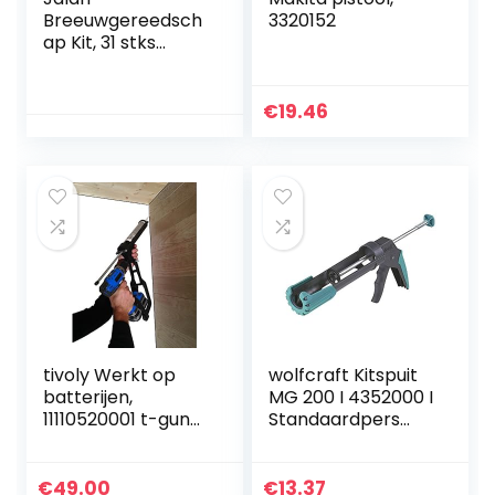
Breeuwgereedsch
3320152
ap Kit, 31 stks
afdichtmiddel
Afwerking
Gereedschap met
€
19.46
Caulk Remover
Zwarte Tape
Borstels
Verschillende
Maat Nozzle
Sealant Afwerking
Tool Siliconen
Pads, voor Keuken
Badkamer Venster
tivoly Werkt op
wolfcraft Kitspuit
batterijen,
MG 200 I 4352000 I
11110520001 t-gun
Standaardpers
cartridgepistool,
met comfortabele
aanpasbaar op
extra´s
accuschroevendra
€
49.00
€
13.37