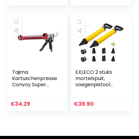
aiers en
boormachines,
blauw
Tajima
EXLECO 2 stuks
Kartuschenpresse
mortelspuit,
Convoy Super
voegenpistool
CNV100SP12
voor mortel,
voegenspuit met
accessoires,
€
34.29
€
39.90
handmortelpomp,
mortelspuit, met 8
sproeiers, 2
rubberen
reservekolven