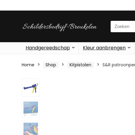
Search
for:
Handgereedschap
Kleur aanbrengen
Home
Shop
Kitpistolen
S&R patroonpers