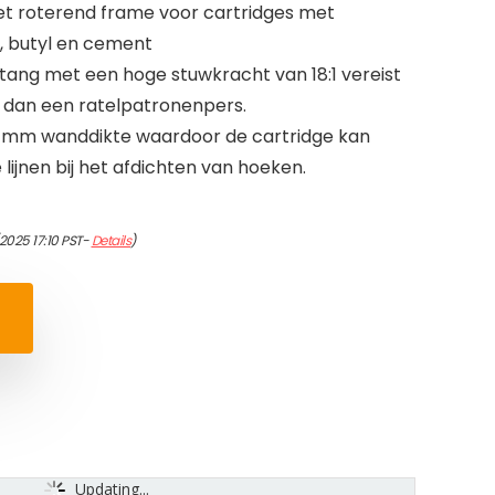
t roterend frame voor cartridges met
alt, butyl en cement
ang met een hoge stuwkracht van 18:1 vereist
er dan een ratelpatronenpers.
2 mm wanddikte waardoor de cartridge kan
 lijnen bij het afdichten van hoeken.
/2025 17:10 PST-
Details
)
Updating...