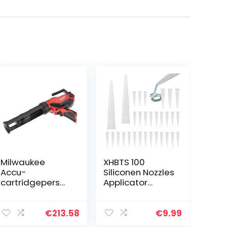
Milwaukee
XHBTS 100
Accu-
Siliconen Nozzles
cartridgepers
Applicator
M12PCG/310-0 12
Plastic Kitpistool
V – XXX, 1 stuk,
Extender Caulk
4933441783
Nozzle Tip Tool
€
213.58
€
9.99
voor Worst