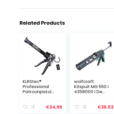
Related Products
KLRStec®
wolfcraft
Professional
Kitspuit MG 550 I
Patroonpistol
4358000 I De
met maximale
krachtige en
overbrenging
veelzijdige pers
van 25:1 –
€
34.99
€
36.53
Patroonpers