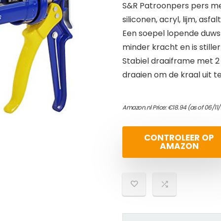
S&R Patroonpers pers me
siliconen, acryl, lijm, asf
Een soepel lopende duwst
minder kracht en is still
Stabiel draaiframe met 
draaien om de kraal uit te
Amazon.nl Price:
€
18.94
(as of 06/11
CONTROLEER OP
AMAZON