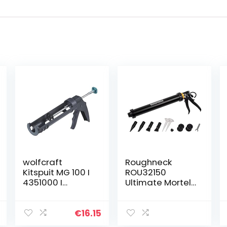
wolfcraft
Roughneck
Kitspuit MG 100 I
ROU32150
4351000 I
Ultimate Mortel
Standaardpers
Gun, Zwart
voor hobby en
doe-het-zelf
€
16.15