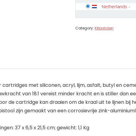
Netherlands
-
Category:
Kitpistolen
rtridges met siliconen, acryl, lijm, asfalt, butyl en cem
racht van 18:1 vereist minder kracht en is stiller dan e
de cartridge kan draaien om de kraal uit te lijnen bij h
stool zijn gemaakt van een corrosievrije zink-aluminium
gen: 37 x 6,5 x 21,5 cm; gewicht: 1,1 Kg