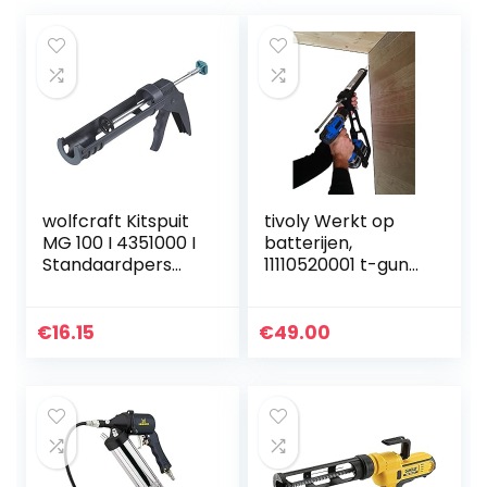
wolfcraft Kitspuit
tivoly Werkt op
MG 100 I 4351000 I
batterijen,
Standaardpers
11110520001 t-gun
voor hobby en
cartridgepistool,
doe-het-zelf
aanpasbaar op
accuschroevendra
€
16.15
€
49.00
aiers en
boormachines,
blauw