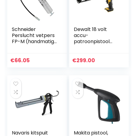
Schneider
Dewalt 18 volt
Perslucht vetpers
accu-
FP-M (handmatige
patroonpistool
vetpers, 0,6 l per
DCE560N (voor
slag, werkdruk 2-10
300 – 310 ml
bar, incl. 200 mm
patronen, hoge
€
66.05
€
299.00
aansluitslang)
druk van 454 kg,
DGKD040025
volledig metalen
tandwiel,
nauwkeurige
regeling van de
drukhoeveelheid,
zonder batterij en
lader)
Navaris kitspuit
Makita pistool,