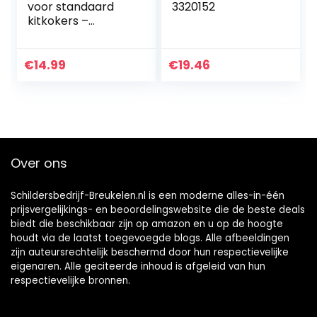
voor standaard
3320152
kitkokers –
Metalen kitpistool
voor kokers en
tubes van kokers
€
14.99
€
19.46
van 310 ml –
Siliconen, acryl en
montageschuim
Over ons
Schildersbedrijf-Breukelen.nl is een moderne alles-in-één
prijsvergelijkings- en beoordelingswebsite die de beste deals
biedt die beschikbaar zijn op amazon en u op de hoogte
houdt via de laatst toegevoegde blogs. Alle afbeeldingen
zijn auteursrechtelijk beschermd door hun respectievelijke
eigenaren. Alle geciteerde inhoud is afgeleid van hun
respectievelijke bronnen.