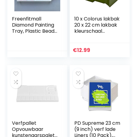
Freenfitmall
10 x Colorus lakbak
Diamond Painting
20 x 22 cm lakbak
Tray, Plastic Bead
kleurschaal
Sorteren Tray
verfbak lakschaal
Diamond Painting
Cross Stitch Nail
€
12.99
Tool Accessoires
Grote Diamond
Rhinestone Plate
Tray, voor DIY
Beginner Crafts (1
PC, Transparant)
Verfpallet
PD Supreme 23 cm
Opvouwbaar
(9 inch) verf lade
kunstenaarspalet
Liners (10 Pack),