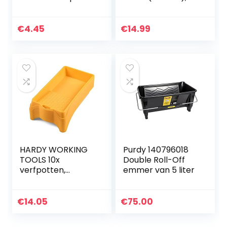
Verfbak Duurzaam
past 23 cm / 9 inch
verfpalet voor
verf lade,
schilderijen
geribbelde randen
€
4.45
€
14.99
kinderen voor
gebouwd voor 9
volwassenen
inch verf roller
borstels
HARDY WORKING
Purdy 140796018
TOOLS 10x
Double Roll-Off
verfpotten,
emmer van 5 liter
verfschaal
breedte 16cm,
lengte 30cm,
€
14.05
€
75.00
lakbak voor
muurverf,