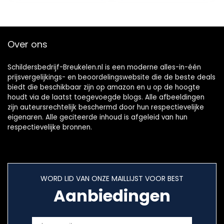
schilderingsaccess
oires, kunststof,
geel, A0146-
221030, 16×30 cm
Over ons
Schildersbedrijf-Breukelen.nl is een moderne alles-in-één
prijsvergelijkings- en beoordelingswebsite die de beste deals
biedt die beschikbaar zijn op amazon en u op de hoogte
houdt via de laatst toegevoegde blogs. Alle afbeeldingen
zijn auteursrechtelijk beschermd door hun respectievelijke
eigenaren. Alle geciteerde inhoud is afgeleid van hun
respectievelijke bronnen.
WORD LID VAN ONZE MAILLIJST VOOR BEST
Aanbiedingen