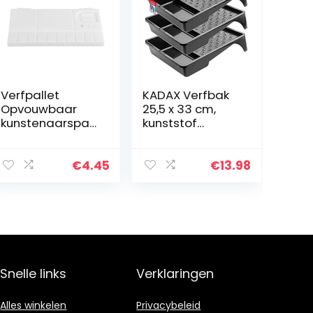
Verfpallet
KADAX Verfbak
Opvouwbaar
25,5 x 33 cm,
kunstenaarspal
kunststof
et Verfbak
verfroller lade
Duurzaam
voor het
verfpalet voor
schilderen van
€
4.45
€
13.98
schilderijen
muren en
kinderen voor
decoratie,
volwassenen
schilderaccesso
ires voor
kamerrenovatie
(zwart, set van
3)
Snelle links
Verklaringen
Alles winkelen
Privacybeleid