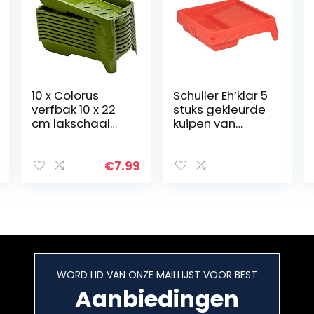
10 x Colorus
Schuller Eh’klar 5
verfbak 10 x 22
stuks gekleurde
cm lakschaal
kuipen van
lakschaal lakbak
kunststof, rood,
verfbak
met handig
verfschaal
handvat
€
7.99
kleurschaal
WORD LID VAN ONZE MAILLIJST VOOR BEST
Aanbiedingen