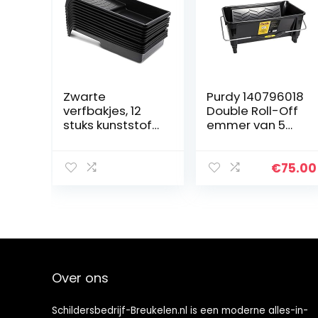
Zwarte
Purdy 140796018
verfbakjes, 12
Double Roll-Off
stuks kunststof
emmer van 5
bakken voor
liter
schilderen voor
rollen van 10 cm,
€
75.00
herbruikbaar
met bepaalde
kleuren
Over ons
Schildersbedrijf-Breukelen.nl is een moderne alles-in-