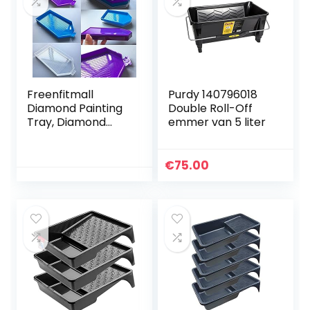
Freenfitmall
Purdy 140796018
Diamond Painting
Double Roll-Off
Tray, Diamond
emmer van 5 liter
Painting
Accessoires Tray
Organizer voor
€
75.00
volwassenen,
Multi-Boot Houder
voor lade Jar
Containers,
Diamond Painting
Tools Kits voor
Craft Arts. (3 stuks,
groen)