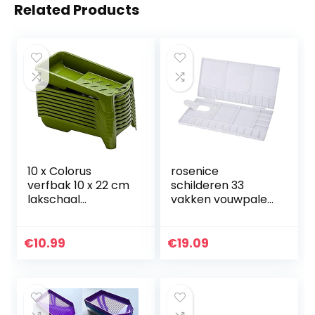
Related Products
10 x Colorus
rosenice
verfbak 10 x 22 cm
schilderen 33
lakschaal
vakken vouwpalet
lakschaal lakbak
mengpalet met
lakbakken
duimgat en
verfschaal
penseel houder
€
10.99
€
19.09
verfschaal
(wit)