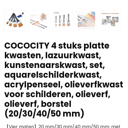
COCOCITY 4 stuks platte
kwasten, lazuurkwast,
kunstenaarskwast, set,
aquarelschilderkwast,
acrylpenseel, olieverfkwast
voor schilderen, olieverf,
olieverf, borstel
(20/30/40/50 mm)
【Vier maten】20 mm/30 mm/40 mm/50 mm; met