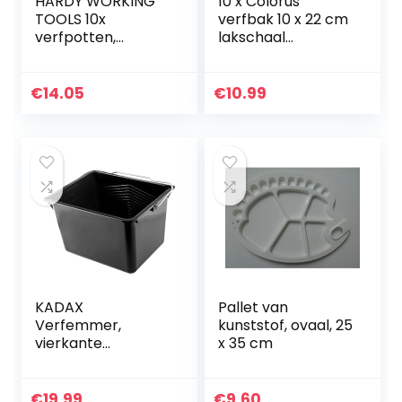
HARDY WORKING
10 x Colorus
TOOLS 10x
verfbak 10 x 22 cm
verfpotten,
lakschaal
verfschaal
lakschaal lakbak
breedte 16cm,
lakbakken
lengte 30cm,
verfschaal
€
14.05
€
10.99
lakbak voor
verfschaal
muurverf,
schilderingsaccess
oires, kunststof,
geel, A0146-
221030, 16×30 cm
KADAX
Pallet van
Verfemmer,
kunststof, ovaal, 25
vierkante
x 35 cm
kunststof
schilderemmer
met metalen
€
19.99
€
9.60