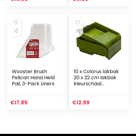
handvat, stabiele
wateremmer met
gietrand, voor
renovatie, tuin,
poetsemmer,
rechthoekig, licht
(8 l, 1 stuk, zwart)
Wooster Brush
10 x Colorus lakbak
Pelican Hand Held
20 x 22 cm lakbak
Pail, 3-Pack Liners
kleurschaal
verfbak lakschaal
€
17.85
€
12.99