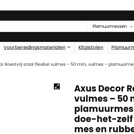
Plamuurmessen
Voorbereidingsmaterialen
Kitpistolen
Plamuur
r Roestvrij staal flexibel vulmes – 50 mm, vulmes – plamuurme
Axus Decor Ro
vulmes – 50 
plamuurmes v
doe-het-zelf 
mes en rubb