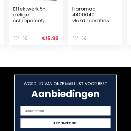
Effektwerk 5-
Haromac
delige
4400040
schraperset,
vlakdecoratiesp
gereedschapss
atel 400 mm,
et voor verf- en
met softgrip en
behangverwijde
aluminium rug,
€
15.99
raar,
roestvrij
roestvrijstalen
spatels voor
pleisterwerk,
plamuurvulling
en gladde
afwerking
WORD LID VAN ONZE MAILLIJST VOOR BEST
Aanbiedingen