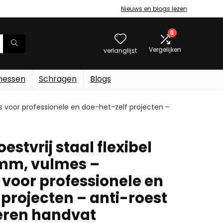
Nieuws en blogs lezen
0
Vergelijken
verlanglijst
messen
Schragen
Blogs
s voor professionele en doe-het-zelf projecten –
estvrij staal flexibel
mm, vulmes –
oor professionele en
projecten – anti-roest
eren handvat