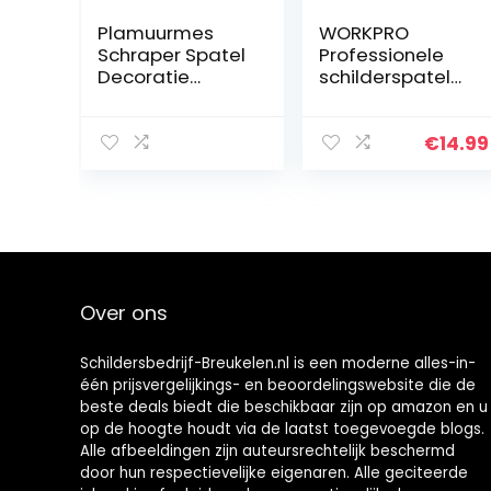
Plamuurmes
WORKPRO
Schraper Spatel
Professionele
Decoratie
schilderspatel
Reiniging
spatel set van
Schraper
roestvrij staal
Gereedschapss
met kunststof
€
14.99
et voor Lichte
handvat
Bouw Thuis
schilder
Projecten
gereedschap
professionele
putty mes 38
mm 75 mm 100
mm 150 mm 4-
Over ons
delig incl. 1 x
stabiel met
slijpen &
Schildersbedrijf-Breukelen.nl is een moderne alles-in-
één prijsvergelijkings- en beoordelingswebsite die de
beste deals biedt die beschikbaar zijn op amazon en u
op de hoogte houdt via de laatst toegevoegde blogs.
Alle afbeeldingen zijn auteursrechtelijk beschermd
door hun respectievelijke eigenaren. Alle geciteerde