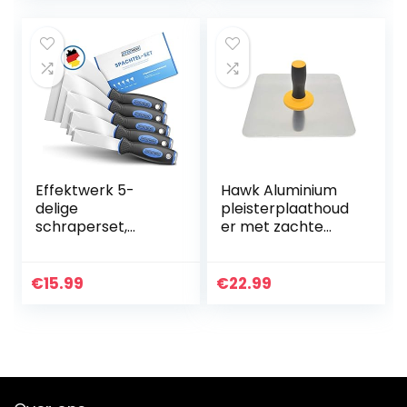
Effektwerk 5-
Hawk Aluminium
delige
pleisterplaathoud
schraperset,
er met zachte
gereedschapsset
grip,
voor verf- en
pleistergereedsch
behangverwijdera
ap voor cement,
€
15.99
€
22.99
ar, roestvrijstalen
mortel, gipsplaten
spatels voor
pleisterwerk,
plamuurvulling en
gladde afwerking