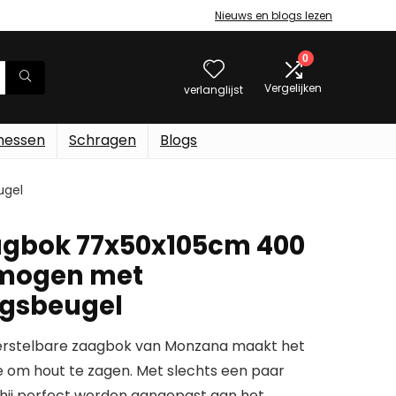
Nieuws en blogs lezen
0
Vergelijken
verlanglijst
messen
Schragen
Blogs
ugel
gbok 77x50x105cm 400
mogen met
ngsbeugel
erstelbare zaagbok van Monzana maakt het
je om hout te zagen. Met slechts een paar
hij perfect worden aangepast aan het