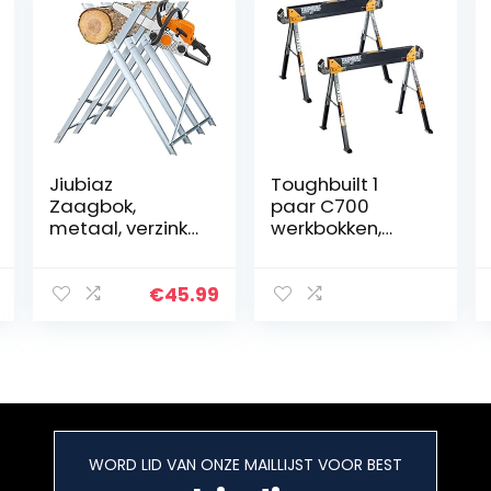
Jiubiaz
Toughbuilt 1
Zaagbok,
paar C700
metaal, verzinkt,
werkbokken,
150 kg,
zaagbokken, in
belastbaarheid
hoogte
zaagframe, 81 x
verstelbaar tot
€
45.99
80 x 80 cm,
1.300 kg
houtzaagbok,
zaag,
kettingzaagbok,
houtbok
WORD LID VAN ONZE MAILLIJST VOOR BEST