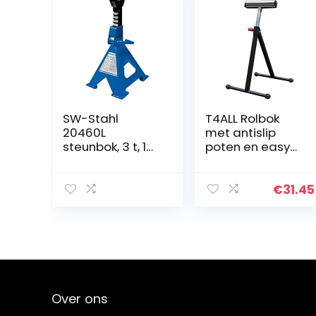
SW-Stahl
T4ALL Rolbok
20460L
met antislip
steunbok, 3 t, 1
poten en easy
stuk I autobok I
lock grip
steunbok I in
hoogte
€
31.45
verstelbaar
auto I banden
steunbok I
steunbok 2t I
werkbok metaal
I auto
steunbokken set
Over ons