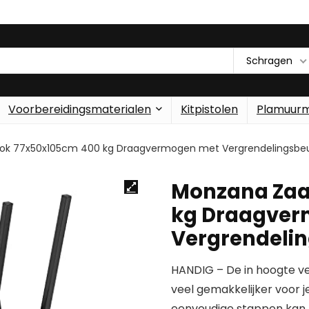
Schragen
Voorbereidingsmaterialen
Kitpistolen
Plamuur
k 77x50x105cm 400 kg Draagvermogen met Vergrendelingsbe
Monzana Zaa
kg Draagver
Vergrendeli
HANDIG – De in hoogte v
veel gemakkelijker voor 
eenvoudige stappen kan 