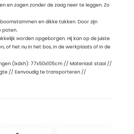
en en zagen zonder de zaag neer te leggen. Zo
ig boomstammen en dikke takken. Door zijn
e poten.
elijk worden opgeborgen. Hij kan op de juiste
f het nu in het bos, in de werkplaats of in de
en (lxdxh): 77x50x105cm // Materiaal: staal //
gte // Eenvoudig te transporteren //