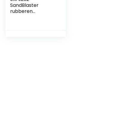
SandBlaster
rubberen
schuurblok voor
schuurpapiervellen,
70 mm x 125 mm, 1
blok