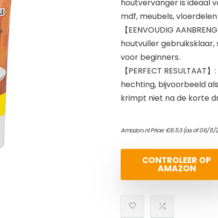
houtvervanger is ideaal v
mdf, meubels, vloerdelen 
【EENVOUDIG AANBRENGEN】:
houtvuller gebruiksklaar,
voor beginners.
【PERFECT RESULTAAT】: De
hechting, bijvoorbeeld al
krimpt niet na de korte dr
Amazon.nl Price:
€
6.53
(as of 06/11/
CONTROLEER OP
AMAZON