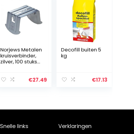
Norjews Metalen
Decofill buiten 5
kruisverbinder,
kg
zilver, 100 stuks
voor CD60/27
connectoren,
gipsplaten
€
27.49
€
17.13
Snelle links
Verklaringen