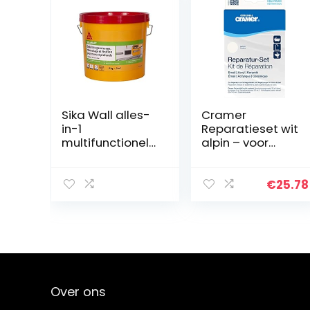
Sika Wall alles-
Cramer
in-1
Reparatieset wit
multifunctionele
alpin – voor
spatel,
badkuipen,
gebruiksklaar, 5
douchebakken
kg ~ 3 m²
& wastafels –
€
25.78
professionele
oplossing voor
het oplossen
van
impactschade
en afschilfering
op email,
Over ons
keramiek en
acryl