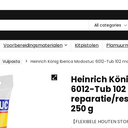
All categories
Voorbereidingsmaterialen
Kitpistolen
Plamuur
Vulpasta
Heinrich König Iberica Modostuc 6012-Tub 102 ma
Heinrich Kön
6012-Tub 102
reparatie/res
250 g
【FLEXIBELE HOUTEN STO