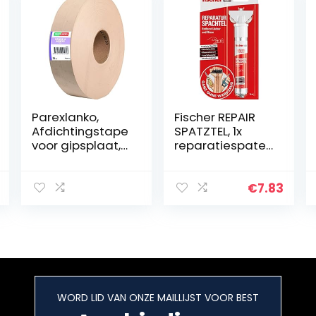
Parexlanko,
Fischer REPAIR
Afdichtingstape
SPATZTEL, 1x
voor gipsplaat,
reparatiespatel
50 mm x 23 m
buis, 70 ml, vult
gaten, repareert
scheuren, hardt
€
7.83
snel uit – zonder
gereedschap –
assortiment
545948
WORD LID VAN ONZE MAILLIJST VOOR BEST