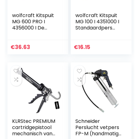
wolfcraft Kitspuit
wolfcraft Kitspuit
MG 600 PRO I
MG 100 I 4351000 I
4356000 I De
Standaardpers
professionele pers
voor hobby en
voor maximale
doe-het-zelf
krachtoverbrengin
€
36.63
€
16.15
g – met 280 kg
uitpersdruk zelfs
geschikt voor zeer
dik vloeibare
materialen – Made
in Europe
KLRStec PREMIUM
Schneider
cartridgepistool
Perslucht vetpers
mechanisch van
FP-M (handmatige