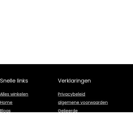
Snelle links
Verklaringen
Alles winkelen
Privacybeleid
Home
algemene voorwaarden
Blogs
Gelieerde
openbaarmaking
Onze webshops
Adverteren