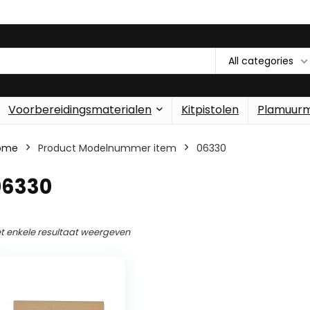
All categories
Voorbereidingsmaterialen
Kitpistolen
Plamuur
ome
Product Modelnummer item
‎06330
06330
t enkele resultaat weergeven