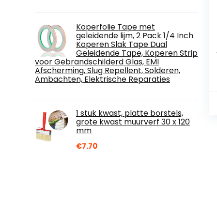
Koperfolie Tape met
geleidende lijm, 2 Pack 1/4 Inch
Koperen Slak Tape Dual
Geleidende Tape, Koperen Strip
voor Gebrandschilderd Glas, EMI
Afscherming, Slug Repellent, Solderen,
Ambachten, Elektrische Reparaties
1 stuk kwast, platte borstels,
grote kwast muurverf 30 x 120
mm
€
7.70