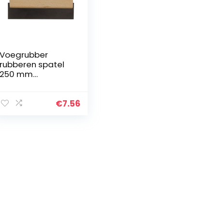
Voegrubber
rubberen spatel
250 mm
voegrubber
voegrubber
€
7.56