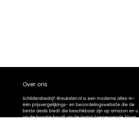
Over ons
Schildersbedrijf-Breukelen.nl is een moderne alles-in-
één prijsvergelijkings- en beoordelingswebsite die de
beste deals biedt die beschikbaar zijn op amazon en u
op de hoogte houdt via de laatst toegevoegde blogs.
Alle afbeeldingen zijn auteursrechtelijk beschermd
door hun respectievelijke eigenaren. Alle geciteerde
inhoud is afgeleid van hun respectievelijke bronnen.