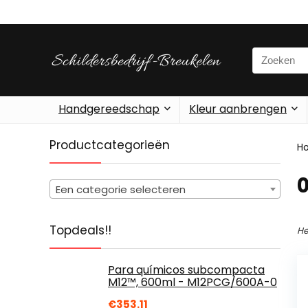
Search
for:
Handgereedschap
Kleur aanbrengen
Productcategorieën
H
‎
Een categorie selecteren
Topdeals!!
He
Para químicos subcompacta
M12™, 600ml - M12PCG/600A-0
€
353.11