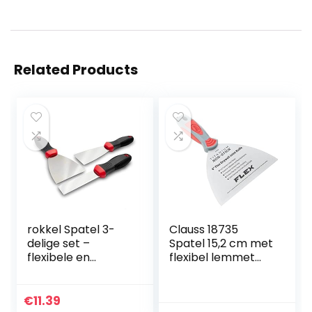
Related Products
rokkel Spatel 3-
Clauss 18735
delige set –
Spatel 15,2 cm met
flexibele en
flexibel lemmet
roestvrije
van professionele
roestvrijstalen
kwaliteit, titanium
messen met anti-
roestvrijstalen
€
11.39