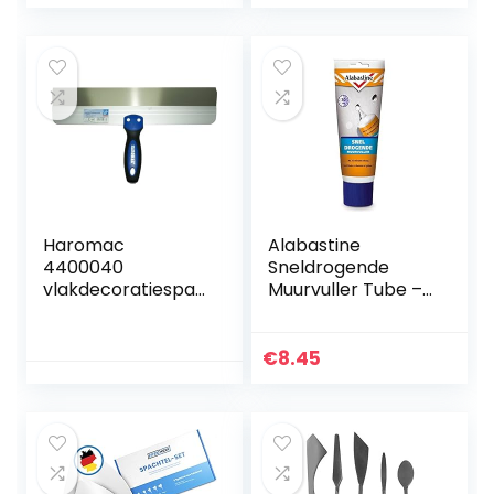
slip grip om
lemmet met anti-
behang en muren
aanbaklaag,
af te krabben – 3
antislip en
stuks
ergonomische
handgreep, ideaal
voor
reparatiewerkzaa
mheden
Haromac
Alabastine
4400040
Sneldrogende
vlakdecoratiespat
Muurvuller Tube –
el 400 mm, met
Wit – 330 gram
softgrip en
aluminium rug,
€
8.45
roestvrij