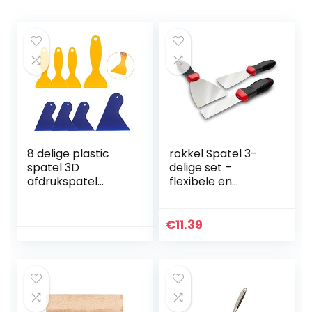
8 delige plastic
rokkel Spatel 3-
spatel 3D
delige set –
afdrukspatel
flexibele en
Plastic mes,
roestvrije
autospatel
roestvrijstalen
Luchtbelverwijdera
messen met anti-
€
11.39
ar Sticker
slip grip om
Installatietool
behang en muren
Verfschraper
af te krabben – 3
Schilderspatel
stuks
Spatelset voor
spackling,