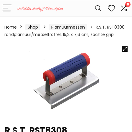
0
Home
Shop
Plamuurmessen
R.S.T. RST8308
randplamuur/metseltroffel, 15,2 x 7,6 cm, zachte grip
R.S.T. RST8308