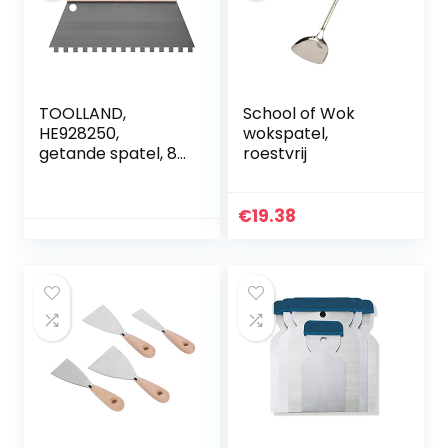
patching
TOOLLAND,
School of Wok
HE928250,
wokspatel,
getande spatel, 8
roestvrij
mm x 8 mm, 250
mm breed
€
19.38