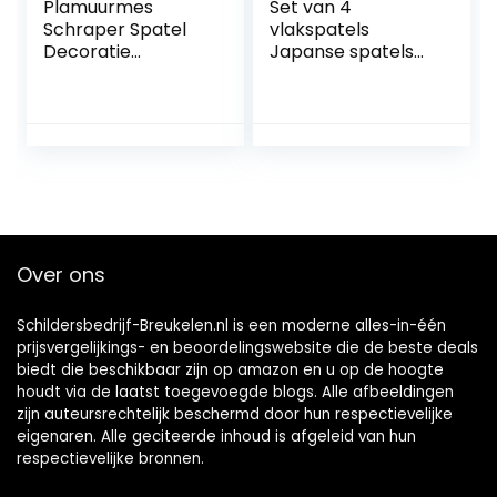
Plamuurmes
Set van 4
Schraper Spatel
vlakspatels
Decoratie
Japanse spatels
Reiniging Schraper
(staal) plamuurset
Gereedschapsset
– Made in
voor Lichte Bouw
Germany
Thuis Projecten
Over ons
Schildersbedrijf-Breukelen.nl is een moderne alles-in-één
prijsvergelijkings- en beoordelingswebsite die de beste deals
biedt die beschikbaar zijn op amazon en u op de hoogte
houdt via de laatst toegevoegde blogs. Alle afbeeldingen
zijn auteursrechtelijk beschermd door hun respectievelijke
eigenaren. Alle geciteerde inhoud is afgeleid van hun
respectievelijke bronnen.