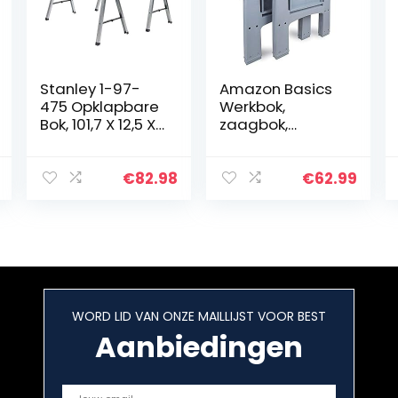
Stanley 1-97-
Amazon Basics
475 Opklapbare
Werkbok,
Bok, 101,7 X 12,5 X
zaagbok,
75,8 cm
onderstelbok,
werkplaatsbok,
klapbok,
€
82.98
€
62.99
inklapbaar,
vaste stand
met antislip
voeten, 408 kg
belastbaarheid,
set van 2, grijs,
oranje
WORD LID VAN ONZE MAILLIJST VOOR BEST
Aanbiedingen