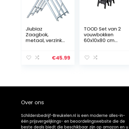
Jiubiaz
TOOD Set van 2
Zaagbok,
vouwbokken
metaal, verzinkt,
60x10x80 cm
150 kg,
maximale
belastbaarheid
belasting 200 kg
zaagframe, 81 x
€
45.99
80 x 80 cm,
houtzaagbok,
zaag,
kettingzaagbok,
houtbok
Over ons
Schildersbedrijf-Breukelen.nl is een moderne alles-in-
één prijsvergelijkings- en beoordelingswebsite die de
beste deals biedt die beschikbaar zijn op amazon en u