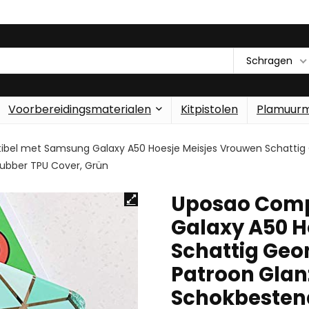
Schragen
Voorbereidingsmaterialen
Kitpistolen
Plamuur
bel met Samsung Galaxy A50 Hoesje Meisjes Vrouwen Schattig 
Rubber TPU Cover, Grün
Uposao Comp
Galaxy A50 H
Schattig Ge
Patroon Glanz
Schokbestend