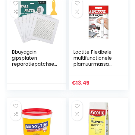
Bbuyagain
Loctite Flexibele
gipsplaten
multifunctionele
reparatiepatchset
plamuurmassa,
, 6 stuks
2239175
zelfklevende 8 “x8”
zware droge muur
€
13.49
gat
reparatiepatchkit
met stopverf