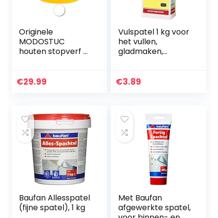
Originele
Vulspatel 1 kg voor
MODOSTUC
het vullen,
houten stopverf –
gladmaken,
5 kg gebruiksklare
plamuurelen,
vulmassa voor
pluggen en
hout & muur,
modelleren,
€
29.99
€
3.89
houtvuller,
gipskarton- en
perfecte
droogbouwsystem
kleefkracht &
en, beton, gips,
sneldrogend,
metselwerk, ook
ideaal voor het
voor stucwerk.
herstellen van
Voor binnen, met
houtschade, kleur
hoge witgraad
wit.
Baufan Allesspatel
Met Baufan
(fijne spatel), 1 kg
afgewerkte spatel,
voor binnen- en